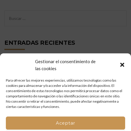
ENTRADAS RECIENTES
Gestionar el consentimiento de
Restauración de portón histórico en Nules: carpintería
las cookies
tradicional y mejora funcional
Para ofrecer las mejores experiencias, utilizamos tecnologías como las
Puertas de madera de pino a medida: trabajo artesanal
cookies para almacenar y/o acceder a la información del dispositivo. El
desde nuestro taller
consentimiento de estas tecnologías nos permitirá procesar datos como el
comportamiento de navegación o las identificaciones únicas en este sitio.
No consentir o retirar el consentimiento, puede afectar negativamente a
Reformas de madera a medida en Casa Rural l’Antic Palau
ciertas características y funciones.
(Villafamés)
Aceptar
Mueble de baño a medida en madera de mobila vieja