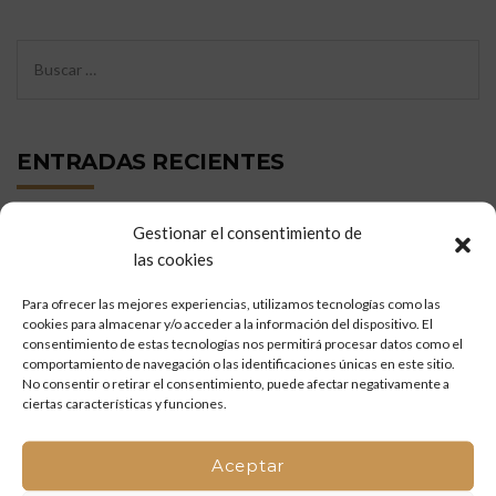
ENTRADAS RECIENTES
Gestionar el consentimiento de
Restauración de portón histórico en Nules: carpintería
las cookies
tradicional y mejora funcional
Para ofrecer las mejores experiencias, utilizamos tecnologías como las
Puertas de madera de pino a medida: trabajo artesanal
cookies para almacenar y/o acceder a la información del dispositivo. El
desde nuestro taller
consentimiento de estas tecnologías nos permitirá procesar datos como el
comportamiento de navegación o las identificaciones únicas en este sitio.
No consentir o retirar el consentimiento, puede afectar negativamente a
Reformas de madera a medida en Casa Rural l’Antic Palau
ciertas características y funciones.
(Villafamés)
Aceptar
Mueble de baño a medida en madera de mobila vieja