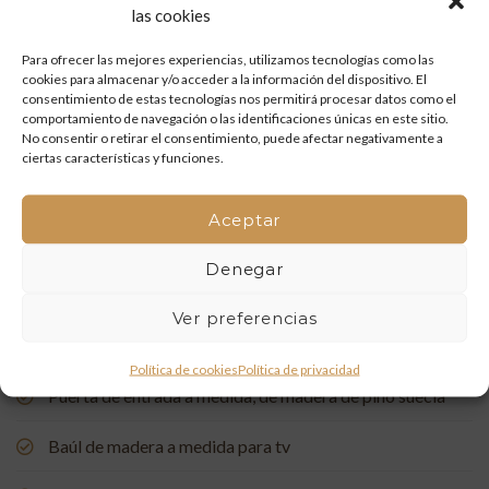
las cookies
Restauración de un portón de madera en Onda: tradición
Para ofrecer las mejores experiencias, utilizamos tecnologías como las
y artesanía que vuelven a la vida
cookies para almacenar y/o acceder a la información del dispositivo. El
consentimiento de estas tecnologías nos permitirá procesar datos como el
Mueble de baño a medida con acabado en nogal
comportamiento de navegación o las identificaciones únicas en este sitio.
No consentir o retirar el consentimiento, puede afectar negativamente a
ciertas características y funciones.
Un rincón de estudio único: restauración y carpintería a
medida
Aceptar
Restauración de una Capelleta de Visita Domiciliaria: Un
Vínculo con la Tradición
Denegar
Ver preferencias
Rehabilitación de Buhardillas: Renovando Espacios con
Encanto
Política de cookies
Política de privacidad
Puerta de entrada a medida, de madera de pino suecia
Baúl de madera a medida para tv