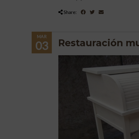
Share:
MAR
Restauración mue
03