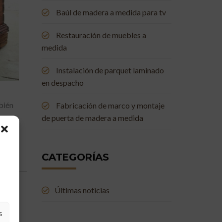
Baúl de madera a medida para tv
Restauración de muebles a
medida
Instalación de parquet laminado
en despacho
bién
Fabricación de marco y montaje
de puerta de madera a medida
ORE
CATEGORÍAS
Últimas noticias
s