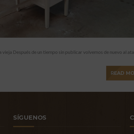
 vieja Después de un tiempo sin publicar volvemos de nuevo al at
READ M
SÍGUENOS