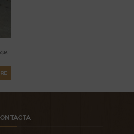
aque.
ORE
CONTACTA