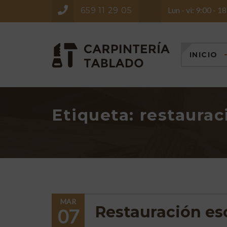
Lun - vi: 9:00 - 1
659 11 29 05
INICIO
Etiqueta:
restaura
MAR
Restauración esc
07