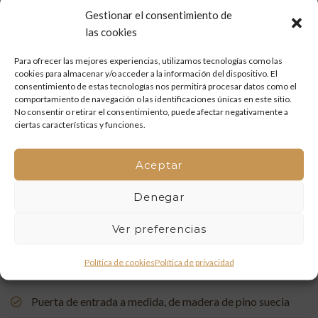
(Villafamés)
Gestionar el consentimiento de
las cookies
Mueble de baño a medida en madera de mobila vieja
Para ofrecer las mejores experiencias, utilizamos tecnologías como las
Restauración de un portón de madera en Onda: tradición
cookies para almacenar y/o acceder a la información del dispositivo. El
y artesanía que vuelven a la vida
consentimiento de estas tecnologías nos permitirá procesar datos como el
comportamiento de navegación o las identificaciones únicas en este sitio.
No consentir o retirar el consentimiento, puede afectar negativamente a
Mueble de baño a medida con acabado en nogal
ciertas características y funciones.
Un rincón de estudio único: restauración y carpintería a
Aceptar
medida
Denegar
Restauración de una Capelleta de Visita Domiciliaria: Un
Vínculo con la Tradición
Ver preferencias
Rehabilitación de Buhardillas: Renovando Espacios con
Política de cookies
Política de privacidad
Encanto
Puerta de entrada a medida, de madera de pino suecia