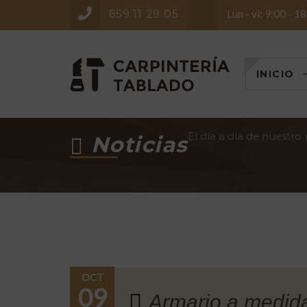
Lun - vi: 9:00 - 1
659 11 29 05
INICIO
El día a día de nuestro
Noticias
OCT
09
Armario a medida