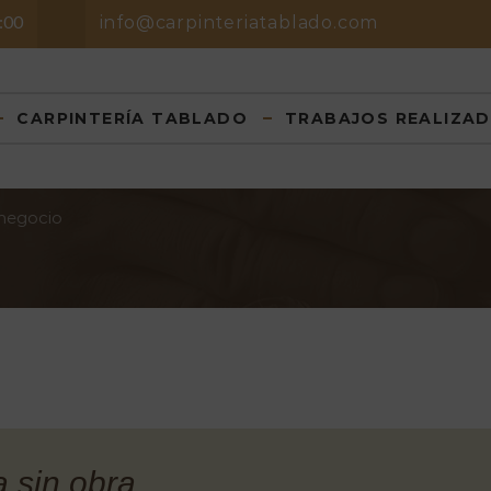
8:00
info@carpinteriatablado.com
CARPINTERÍA TABLADO
TRABAJOS REALIZA
 negocio
 sin obra