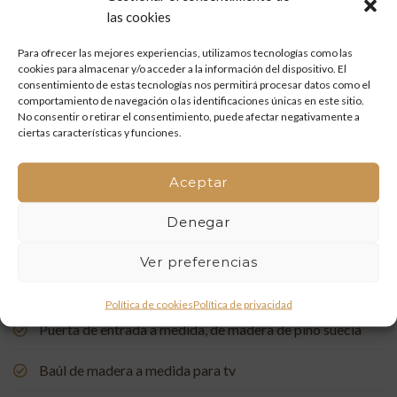
las cookies
Restauración de un portón de madera en Onda: tradición
Para ofrecer las mejores experiencias, utilizamos tecnologías como las
y artesanía que vuelven a la vida
cookies para almacenar y/o acceder a la información del dispositivo. El
consentimiento de estas tecnologías nos permitirá procesar datos como el
Mueble de baño a medida con acabado en nogal
comportamiento de navegación o las identificaciones únicas en este sitio.
No consentir o retirar el consentimiento, puede afectar negativamente a
ciertas características y funciones.
Un rincón de estudio único: restauración y carpintería a
medida
Aceptar
Restauración de una Capelleta de Visita Domiciliaria: Un
Denegar
Vínculo con la Tradición
Ver preferencias
Rehabilitación de Buhardillas: Renovando Espacios con
Encanto
Política de cookies
Política de privacidad
Puerta de entrada a medida, de madera de pino suecia
Baúl de madera a medida para tv