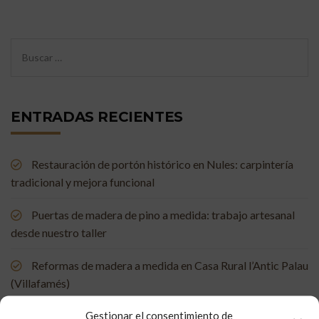
ENTRADAS RECIENTES
Restauración de portón histórico en Nules: carpintería
tradicional y mejora funcional
Puertas de madera de pino a medida: trabajo artesanal
desde nuestro taller
Reformas de madera a medida en Casa Rural l’Antic Palau
(Villafamés)
Gestionar el consentimiento de
Mueble de baño a medida en madera de mobila vieja