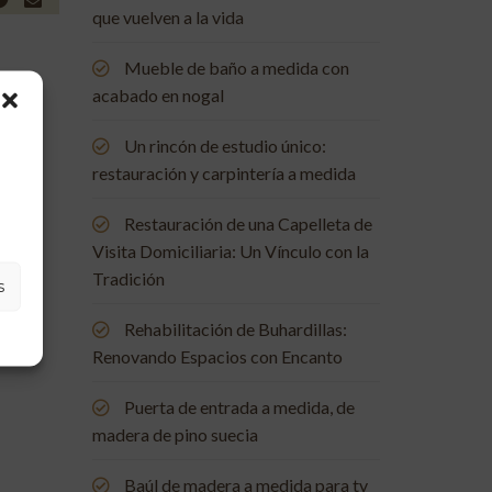
que vuelven a la vida
Mueble de baño a medida con
acabado en nogal
Un rincón de estudio único:
restauración y carpintería a medida
Restauración de una Capelleta de
Visita Domiciliaria: Un Vínculo con la
Tradición
s
Rehabilitación de Buhardillas:
Renovando Espacios con Encanto
Puerta de entrada a medida, de
madera de pino suecia
Baúl de madera a medida para tv