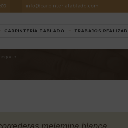
8:00
info@carpinteriatablado.com
CARPINTERÍA TABLADO
TRABAJOS REALIZA
 negocio
correderas melamina blanca