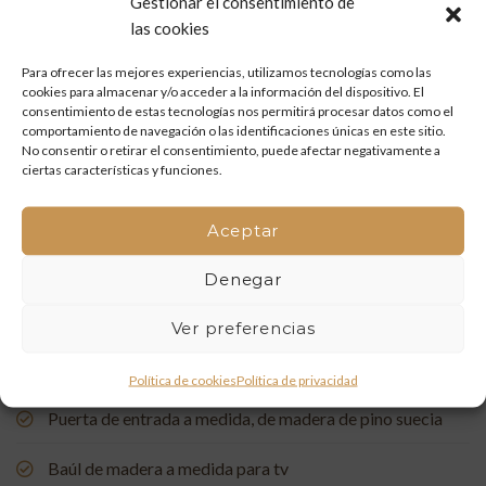
Gestionar el consentimiento de
Mueble de baño a medida en madera de mobila vieja
las cookies
Restauración de un portón de madera en Onda: tradición
Para ofrecer las mejores experiencias, utilizamos tecnologías como las
y artesanía que vuelven a la vida
cookies para almacenar y/o acceder a la información del dispositivo. El
consentimiento de estas tecnologías nos permitirá procesar datos como el
comportamiento de navegación o las identificaciones únicas en este sitio.
Mueble de baño a medida con acabado en nogal
No consentir o retirar el consentimiento, puede afectar negativamente a
ciertas características y funciones.
Un rincón de estudio único: restauración y carpintería a
medida
Aceptar
Restauración de una Capelleta de Visita Domiciliaria: Un
Denegar
Vínculo con la Tradición
Ver preferencias
Rehabilitación de Buhardillas: Renovando Espacios con
Encanto
Política de cookies
Política de privacidad
Puerta de entrada a medida, de madera de pino suecia
Baúl de madera a medida para tv