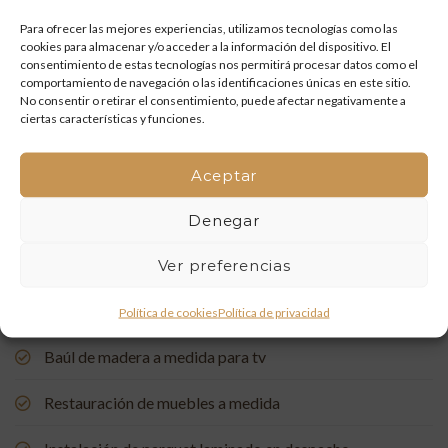
y artesanía que vuelven a la vida
Para ofrecer las mejores experiencias, utilizamos tecnologías como las
cookies para almacenar y/o acceder a la información del dispositivo. El
Mueble de baño a medida con acabado en nogal
consentimiento de estas tecnologías nos permitirá procesar datos como el
comportamiento de navegación o las identificaciones únicas en este sitio.
Un rincón de estudio único: restauración y carpintería a
No consentir o retirar el consentimiento, puede afectar negativamente a
ciertas características y funciones.
medida
Restauración de una Capelleta de Visita Domiciliaria: Un
Aceptar
Vínculo con la Tradición
Denegar
Rehabilitación de Buhardillas: Renovando Espacios con
Encanto
Ver preferencias
Puerta de entrada a medida, de madera de pino suecia
Política de cookies
Política de privacidad
Baúl de madera a medida para tv
Restauración de muebles a medida