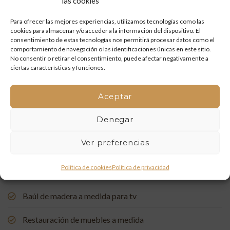
las cookies
Restauración de un portón de madera en Onda: tradición
y artesanía que vuelven a la vida
Para ofrecer las mejores experiencias, utilizamos tecnologías como las
cookies para almacenar y/o acceder a la información del dispositivo. El
Mueble de baño a medida con acabado en nogal
consentimiento de estas tecnologías nos permitirá procesar datos como el
comportamiento de navegación o las identificaciones únicas en este sitio.
No consentir o retirar el consentimiento, puede afectar negativamente a
Un rincón de estudio único: restauración y carpintería a
ciertas características y funciones.
medida
Aceptar
Restauración de una Capelleta de Visita Domiciliaria: Un
Vínculo con la Tradición
Denegar
Rehabilitación de Buhardillas: Renovando Espacios con
Ver preferencias
Encanto
Política de cookies
Política de privacidad
Puerta de entrada a medida, de madera de pino suecia
Baúl de madera a medida para tv
Restauración de muebles a medida