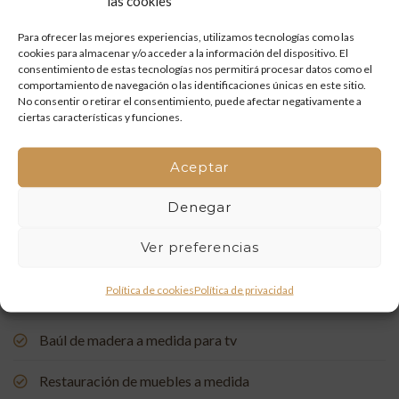
las cookies
Restauración de un portón de madera en Onda: tradición
y artesanía que vuelven a la vida
Para ofrecer las mejores experiencias, utilizamos tecnologías como las
cookies para almacenar y/o acceder a la información del dispositivo. El
Mueble de baño a medida con acabado en nogal
consentimiento de estas tecnologías nos permitirá procesar datos como el
comportamiento de navegación o las identificaciones únicas en este sitio.
No consentir o retirar el consentimiento, puede afectar negativamente a
Un rincón de estudio único: restauración y carpintería a
ciertas características y funciones.
medida
Aceptar
Restauración de una Capelleta de Visita Domiciliaria: Un
Vínculo con la Tradición
Denegar
Rehabilitación de Buhardillas: Renovando Espacios con
Ver preferencias
Encanto
Política de cookies
Política de privacidad
Puerta de entrada a medida, de madera de pino suecia
Baúl de madera a medida para tv
Restauración de muebles a medida