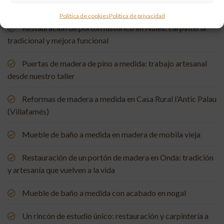
Política de cookies
Política de privacidad
Restauración de portón histórico en Nules: carpintería
tradicional y mejora funcional
Puertas de madera de pino a medida: trabajo artesanal
desde nuestro taller
Reformas de madera a medida en Casa Rural l’Antic Palau
(Villafamés)
Mueble de baño a medida en madera de mobila vieja
Restauración de un portón de madera en Onda: tradición
y artesanía que vuelven a la vida
Mueble de baño a medida con acabado en nogal
Un rincón de estudio único: restauración y carpintería a