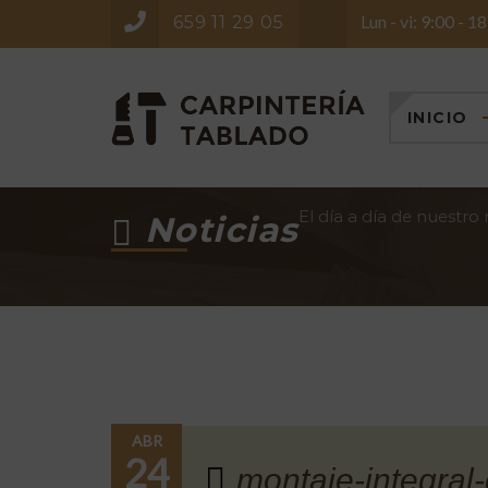
Lun - vi: 9:00 - 1
659 11 29 05
INICIO
El día a día de nuestro
Noticias
ABR
24
montaje-integral-