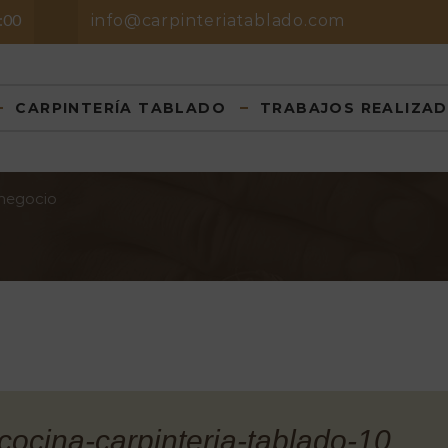
8:00
info@carpinteriatablado.com
CARPINTERÍA TABLADO
TRABAJOS REALIZA
 negocio
cocina-carpinteria-tablado-10