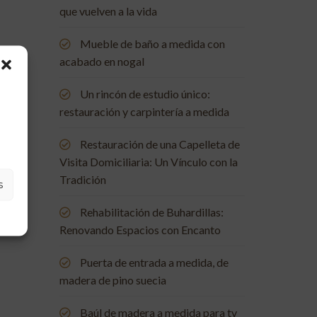
que vuelven a la vida
Mueble de baño a medida con
acabado en nogal
Un rincón de estudio único:
restauración y carpintería a medida
Restauración de una Capelleta de
Visita Domiciliaria: Un Vínculo con la
Tradición
s
Rehabilitación de Buhardillas:
Renovando Espacios con Encanto
Puerta de entrada a medida, de
madera de pino suecia
Baúl de madera a medida para tv