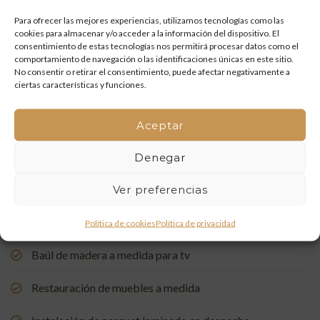
y artesanía que vuelven a la vida
Para ofrecer las mejores experiencias, utilizamos tecnologías como las
cookies para almacenar y/o acceder a la información del dispositivo. El
Mueble de baño a medida con acabado en nogal
consentimiento de estas tecnologías nos permitirá procesar datos como el
comportamiento de navegación o las identificaciones únicas en este sitio.
Un rincón de estudio único: restauración y carpintería a
No consentir o retirar el consentimiento, puede afectar negativamente a
ciertas características y funciones.
medida
Restauración de una Capelleta de Visita Domiciliaria: Un
Aceptar
Vínculo con la Tradición
Denegar
Rehabilitación de Buhardillas: Renovando Espacios con
Encanto
Ver preferencias
Puerta de entrada a medida, de madera de pino suecia
Política de cookies
Política de privacidad
Baúl de madera a medida para tv
Restauración de muebles a medida