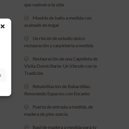
que vuelven a la vida
Mueble de baño a medida con
acabado en nogal
Un rincón de estudio único:
restauración y carpintería a medida
Restauración de una Capelleta de
Visita Domiciliaria: Un Vínculo con la
Tradición
s
Rehabilitación de Buhardillas:
Renovando Espacios con Encanto
Puerta de entrada a medida, de
madera de pino suecia
Baúl de madera a medida para tv