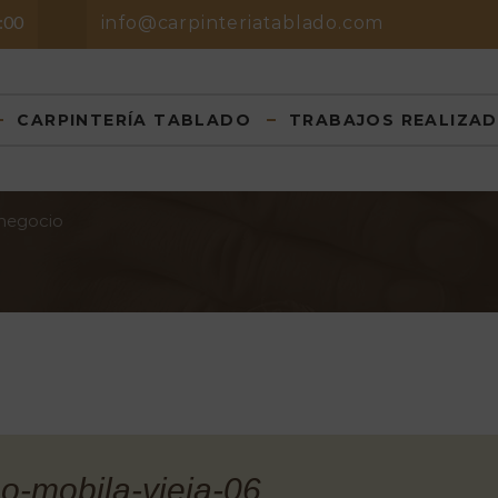
8:00
info@carpinteriatablado.com
CARPINTERÍA TABLADO
TRABAJOS REALIZA
 negocio
o-mobila-vieja-06