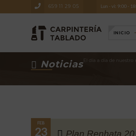
Lun - vi: 9:00 - 1
659 11 29 05
INICIO
El día a día de nuestro
Noticias
FEB
23
Plan Renhata 20