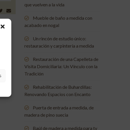
que vuelven a la vida
Mueble de baño a medida con
acabado en nogal
Un rincón de estudio único:
restauración y carpintería a medida
Restauración de una Capelleta de
Visita Domiciliaria: Un Vínculo con la
Tradición
s
Rehabilitación de Buhardillas:
Renovando Espacios con Encanto
Puerta de entrada a medida, de
madera de pino suecia
Baúl de madera a medida para tv