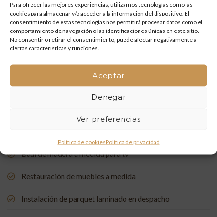
Para ofrecer las mejores experiencias, utilizamos tecnologías como las
Mueble de baño a medida con acabado en nogal
cookies para almacenar y/o acceder a la información del dispositivo. El
consentimiento de estas tecnologías nos permitirá procesar datos como el
Un rincón de estudio único: restauración y carpintería a
comportamiento de navegación o las identificaciones únicas en este sitio.
No consentir o retirar el consentimiento, puede afectar negativamente a
medida
ciertas características y funciones.
Restauración de una Capelleta de Visita Domiciliaria: Un
Vínculo con la Tradición
Aceptar
Denegar
Rehabilitación de Buhardillas: Renovando Espacios con
Encanto
Ver preferencias
Puerta de entrada a medida, de madera de pino suecia
Política de cookies
Política de privacidad
Baúl de madera a medida para tv
Restauración de muebles a medida
Instalación de parquet laminado en despacho