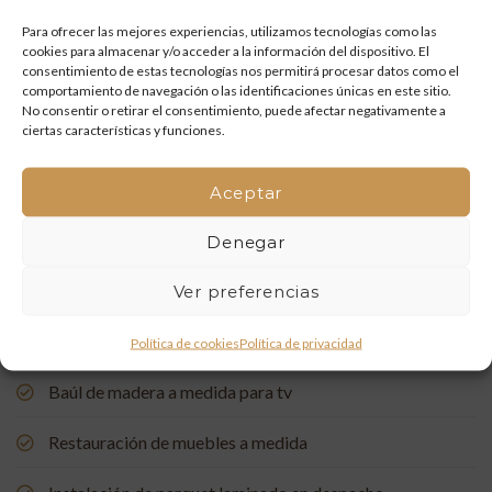
y artesanía que vuelven a la vida
Para ofrecer las mejores experiencias, utilizamos tecnologías como las
cookies para almacenar y/o acceder a la información del dispositivo. El
Mueble de baño a medida con acabado en nogal
consentimiento de estas tecnologías nos permitirá procesar datos como el
comportamiento de navegación o las identificaciones únicas en este sitio.
Un rincón de estudio único: restauración y carpintería a
No consentir o retirar el consentimiento, puede afectar negativamente a
ciertas características y funciones.
medida
Restauración de una Capelleta de Visita Domiciliaria: Un
Aceptar
Vínculo con la Tradición
Denegar
Rehabilitación de Buhardillas: Renovando Espacios con
Encanto
Ver preferencias
Puerta de entrada a medida, de madera de pino suecia
Política de cookies
Política de privacidad
Baúl de madera a medida para tv
Restauración de muebles a medida