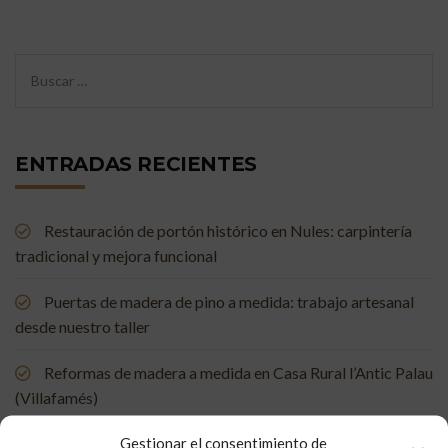
ENTRADAS RECIENTES
Restauración de portón histórico en Nules: carpintería
tradicional y mejora funcional
Puertas de madera de pino a medida: trabajo artesanal
desde nuestro taller
Reformas de madera a medida en Casa Rural l’Antic Palau
(Villafamés)
Gestionar el consentimiento de
Mueble de baño a medida en madera de mobila vieja