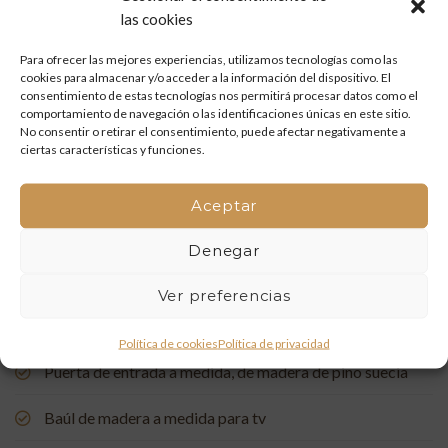
las cookies
Restauración de un portón de madera en Onda: tradición
Para ofrecer las mejores experiencias, utilizamos tecnologías como las
y artesanía que vuelven a la vida
cookies para almacenar y/o acceder a la información del dispositivo. El
consentimiento de estas tecnologías nos permitirá procesar datos como el
Mueble de baño a medida con acabado en nogal
comportamiento de navegación o las identificaciones únicas en este sitio.
No consentir o retirar el consentimiento, puede afectar negativamente a
ciertas características y funciones.
Un rincón de estudio único: restauración y carpintería a
medida
Aceptar
Restauración de una Capelleta de Visita Domiciliaria: Un
Denegar
Vínculo con la Tradición
Ver preferencias
Rehabilitación de Buhardillas: Renovando Espacios con
Encanto
Política de cookies
Política de privacidad
Puerta de entrada a medida, de madera de pino suecia
Baúl de madera a medida para tv