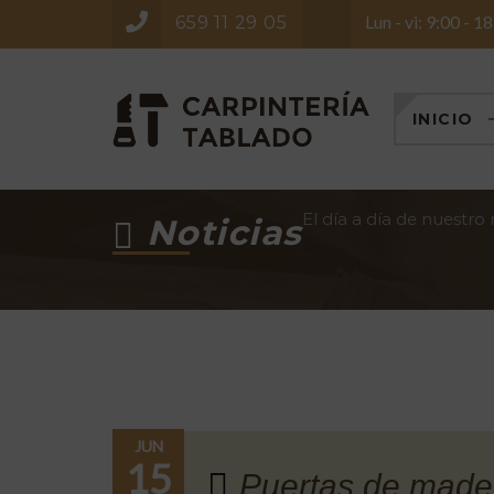
Lun - vi: 9:00 - 1
659 11 29 05
INICIO
El día a día de nuestro
Noticias
JUN
15
Puertas de made