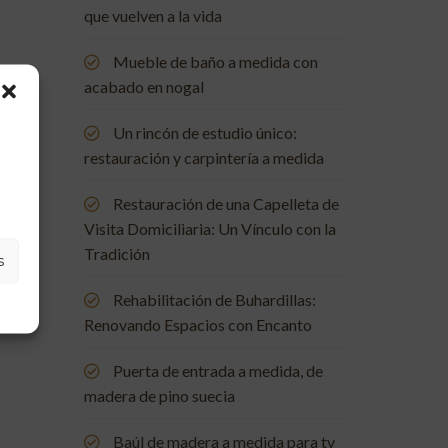
que vuelven a la vida
Mueble de baño a medida con
acabado en nogal
Un rincón de estudio único:
restauración y carpintería a medida
Restauración de una Capelleta de
Visita Domiciliaria: Un Vínculo con la
Tradición
s
Rehabilitación de Buhardillas:
Renovando Espacios con Encanto
Puerta de entrada a medida, de
madera de pino suecia
Baúl de madera a medida para tv