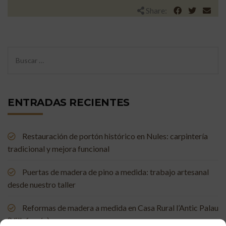
Share:
ENTRADAS RECIENTES
Restauración de portón histórico en Nules: carpintería
tradicional y mejora funcional
Puertas de madera de pino a medida: trabajo artesanal
desde nuestro taller
Reformas de madera a medida en Casa Rural l’Antic Palau
(Villafamés)