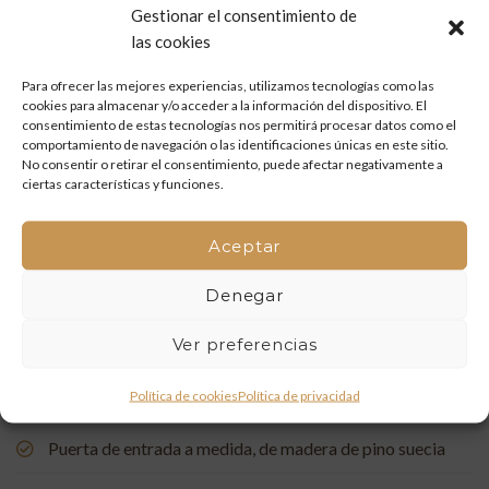
Gestionar el consentimiento de
Mueble de baño a medida en madera de mobila vieja
las cookies
Para ofrecer las mejores experiencias, utilizamos tecnologías como las
Restauración de un portón de madera en Onda: tradición
cookies para almacenar y/o acceder a la información del dispositivo. El
y artesanía que vuelven a la vida
consentimiento de estas tecnologías nos permitirá procesar datos como el
comportamiento de navegación o las identificaciones únicas en este sitio.
Mueble de baño a medida con acabado en nogal
No consentir o retirar el consentimiento, puede afectar negativamente a
ciertas características y funciones.
Un rincón de estudio único: restauración y carpintería a
medida
Aceptar
Restauración de una Capelleta de Visita Domiciliaria: Un
Denegar
Vínculo con la Tradición
Ver preferencias
Rehabilitación de Buhardillas: Renovando Espacios con
Política de cookies
Política de privacidad
Encanto
Puerta de entrada a medida, de madera de pino suecia