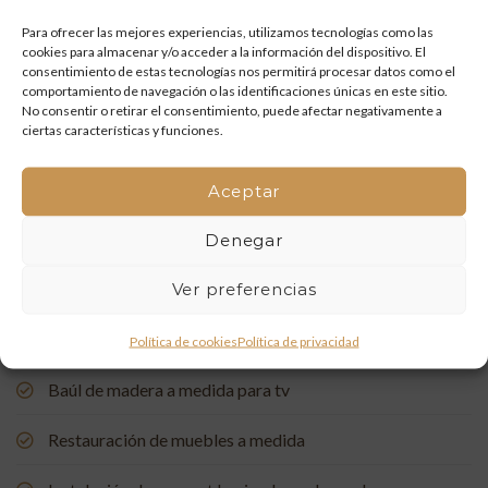
y artesanía que vuelven a la vida
Para ofrecer las mejores experiencias, utilizamos tecnologías como las
cookies para almacenar y/o acceder a la información del dispositivo. El
Mueble de baño a medida con acabado en nogal
consentimiento de estas tecnologías nos permitirá procesar datos como el
comportamiento de navegación o las identificaciones únicas en este sitio.
Un rincón de estudio único: restauración y carpintería a
No consentir o retirar el consentimiento, puede afectar negativamente a
ciertas características y funciones.
medida
Restauración de una Capelleta de Visita Domiciliaria: Un
Aceptar
Vínculo con la Tradición
Denegar
Rehabilitación de Buhardillas: Renovando Espacios con
Ver preferencias
Encanto
Puerta de entrada a medida, de madera de pino suecia
Política de cookies
Política de privacidad
Baúl de madera a medida para tv
Restauración de muebles a medida