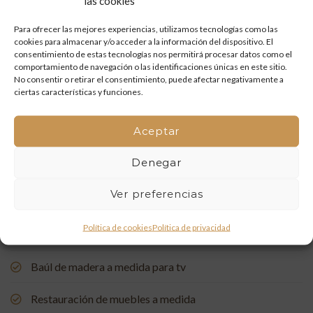
las cookies
Restauración de un portón de madera en Onda: tradición
y artesanía que vuelven a la vida
Para ofrecer las mejores experiencias, utilizamos tecnologías como las
cookies para almacenar y/o acceder a la información del dispositivo. El
Mueble de baño a medida con acabado en nogal
consentimiento de estas tecnologías nos permitirá procesar datos como el
comportamiento de navegación o las identificaciones únicas en este sitio.
No consentir o retirar el consentimiento, puede afectar negativamente a
Un rincón de estudio único: restauración y carpintería a
ciertas características y funciones.
medida
Aceptar
Restauración de una Capelleta de Visita Domiciliaria: Un
Vínculo con la Tradición
Denegar
Rehabilitación de Buhardillas: Renovando Espacios con
Ver preferencias
Encanto
Política de cookies
Política de privacidad
Puerta de entrada a medida, de madera de pino suecia
Baúl de madera a medida para tv
Restauración de muebles a medida