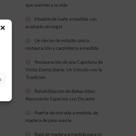
que vuelven a la vida
Mueble de baño a medida con
acabado en nogal
Un rincón de estudio único:
restauración y carpintería a medida
Restauración de una Capelleta de
Visita Domiciliaria: Un Vínculo con la
Tradición
s
Rehabilitación de Buhardillas:
Renovando Espacios con Encanto
Puerta de entrada a medida, de
madera de pino suecia
Baúl de madera a medida para tv