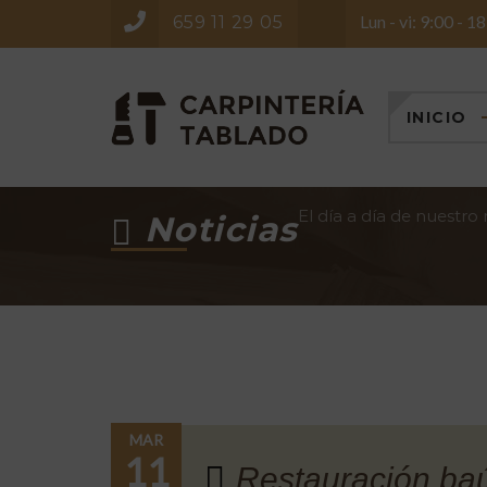
Lun - vi: 9:00 - 1
659 11 29 05
INICIO
El día a día de nuestro
Noticias
MAR
11
Restauración baú