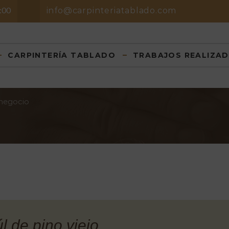
8:00
info@carpinteriatablado.com
CARPINTERÍA TABLADO
TRABAJOS REALIZA
 negocio
l de pino viejo