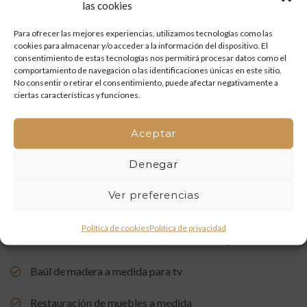
las cookies
Restauración de un portón de madera en Onda: tradición
y artesanía que vuelven a la vida
Para ofrecer las mejores experiencias, utilizamos tecnologías como las
cookies para almacenar y/o acceder a la información del dispositivo. El
consentimiento de estas tecnologías nos permitirá procesar datos como el
Mueble de baño a medida con acabado en nogal
comportamiento de navegación o las identificaciones únicas en este sitio.
No consentir o retirar el consentimiento, puede afectar negativamente a
Un rincón de estudio único: restauración y carpintería a
ciertas características y funciones.
medida
Aceptar
Restauración de una Capelleta de Visita Domiciliaria: Un
Vínculo con la Tradición
Denegar
Rehabilitación de Buhardillas: Renovando Espacios con
Ver preferencias
Encanto
Política de cookies
Política de privacidad
Puerta de entrada a medida, de madera de pino suecia
Baúl de madera a medida para tv
Restauración de muebles a medida