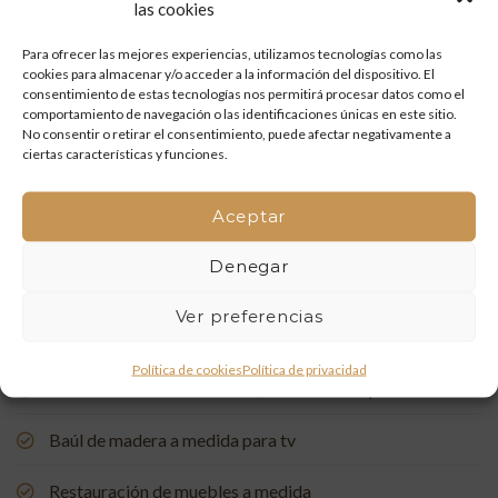
las cookies
Restauración de un portón de madera en Onda: tradición
y artesanía que vuelven a la vida
Para ofrecer las mejores experiencias, utilizamos tecnologías como las
cookies para almacenar y/o acceder a la información del dispositivo. El
consentimiento de estas tecnologías nos permitirá procesar datos como el
Mueble de baño a medida con acabado en nogal
comportamiento de navegación o las identificaciones únicas en este sitio.
No consentir o retirar el consentimiento, puede afectar negativamente a
Un rincón de estudio único: restauración y carpintería a
ciertas características y funciones.
medida
Aceptar
Restauración de una Capelleta de Visita Domiciliaria: Un
Vínculo con la Tradición
Denegar
Rehabilitación de Buhardillas: Renovando Espacios con
Ver preferencias
Encanto
Política de cookies
Política de privacidad
Puerta de entrada a medida, de madera de pino suecia
Baúl de madera a medida para tv
Restauración de muebles a medida