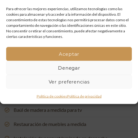
y artesanía que vuelven a la vida
Para ofrecer las mejores experiencias, utilizamos tecnologías como las
cookies para almacenar y/o acceder a la información del dispositivo. El
Mueble de baño a medida con acabado en nogal
consentimiento de estas tecnologías nos permitirá procesar datos como el
comportamiento de navegación o las identificaciones únicas en este sitio.
Un rincón de estudio único: restauración y carpintería a
No consentir o retirar el consentimiento, puede afectar negativamente a
ciertas características y funciones.
medida
Restauración de una Capelleta de Visita Domiciliaria: Un
Aceptar
Vínculo con la Tradición
Denegar
Rehabilitación de Buhardillas: Renovando Espacios con
Encanto
Ver preferencias
Puerta de entrada a medida, de madera de pino suecia
Política de cookies
Política de privacidad
Baúl de madera a medida para tv
Restauración de muebles a medida