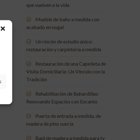
que vuelven a la vida
Mueble de baño a medida con
acabado en nogal
Un rincón de estudio único:
restauración y carpintería a medida
Restauración de una Capelleta de
Visita Domiciliaria: Un Vínculo con la
Tradición
s
Rehabilitación de Buhardillas:
Renovando Espacios con Encanto
Puerta de entrada a medida, de
madera de pino suecia
Baúl de madera a medida para tv