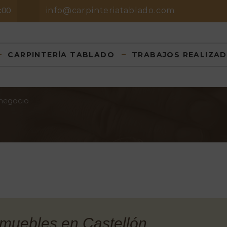
8:00
info@carpinteriatablado.com
CARPINTERÍA TABLADO
TRABAJOS REALIZA
 negocio
 muebles en Castellón