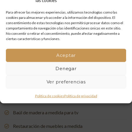
las cookies
Restauración de un portón de madera en Onda: tradición
y artesanía que vuelven a la vida
Para ofrecer las mejores experiencias, utilizamos tecnologías como las
cookies para almacenar y/o acceder a la información del dispositivo. El
Mueble de baño a medida con acabado en nogal
consentimiento de estas tecnologías nos permitirá procesar datos como el
comportamiento de navegación o las identificaciones únicas en este sitio.
No consentir o retirar el consentimiento, puede afectar negativamente a
Un rincón de estudio único: restauración y carpintería a
ciertas características y funciones.
medida
Aceptar
Restauración de una Capelleta de Visita Domiciliaria: Un
Vínculo con la Tradición
Denegar
Rehabilitación de Buhardillas: Renovando Espacios con
Ver preferencias
Encanto
Política de cookies
Política de privacidad
Puerta de entrada a medida, de madera de pino suecia
Baúl de madera a medida para tv
Restauración de muebles a medida