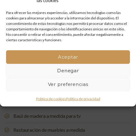
las cookies
Restauración de un portón de madera en Onda: tradición
y artesanía que vuelven a la vida
Para ofrecer las mejores experiencias, utilizamos tecnologías como las
cookies para almacenar y/o acceder a la información del dispositivo. El
Mueble de baño a medida con acabado en nogal
consentimiento de estas tecnologías nos permitirá procesar datos como el
comportamiento de navegación o las identificaciones únicas en este sitio.
No consentir o retirar el consentimiento, puede afectar negativamente a
Un rincón de estudio único: restauración y carpintería a
ciertas características y funciones.
medida
Aceptar
Restauración de una Capelleta de Visita Domiciliaria: Un
Vínculo con la Tradición
Denegar
Rehabilitación de Buhardillas: Renovando Espacios con
Ver preferencias
Encanto
Política de cookies
Política de privacidad
Puerta de entrada a medida, de madera de pino suecia
Baúl de madera a medida para tv
Restauración de muebles a medida