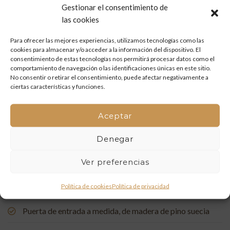
Gestionar el consentimiento de
Mueble de baño a medida en madera de mobila vieja
las cookies
Para ofrecer las mejores experiencias, utilizamos tecnologías como las
Restauración de un portón de madera en Onda: tradición
cookies para almacenar y/o acceder a la información del dispositivo. El
y artesanía que vuelven a la vida
consentimiento de estas tecnologías nos permitirá procesar datos como el
comportamiento de navegación o las identificaciones únicas en este sitio.
Mueble de baño a medida con acabado en nogal
No consentir o retirar el consentimiento, puede afectar negativamente a
ciertas características y funciones.
Un rincón de estudio único: restauración y carpintería a
medida
Aceptar
Restauración de una Capelleta de Visita Domiciliaria: Un
Denegar
Vínculo con la Tradición
Ver preferencias
Rehabilitación de Buhardillas: Renovando Espacios con
Política de cookies
Política de privacidad
Encanto
Puerta de entrada a medida, de madera de pino suecia