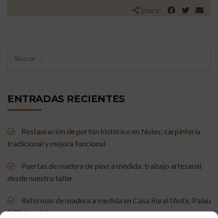
Share:
ENTRADAS RECIENTES
Restauración de portón histórico en Nules: carpintería
tradicional y mejora funcional
Puertas de madera de pino a medida: trabajo artesanal
desde nuestro taller
Reformas de madera a medida en Casa Rural l’Antic Palau
(Villafamés)