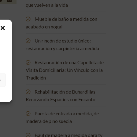
que vuelven a la vida
Mueble de baño a medida con
acabado en nogal
Un rincón de estudio único:
restauración y carpintería a medida
Restauración de una Capelleta de
Visita Domiciliaria: Un Vínculo con la
Tradición
s
Rehabilitación de Buhardillas:
Renovando Espacios con Encanto
Puerta de entrada a medida, de
madera de pino suecia
Baúl de madera a medida para tv