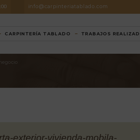
8:00
info@carpinteriatablado.com
CARPINTERÍA TABLADO
TRABAJOS REALIZA
 negocio
ta-exterior-vivienda-mobila-