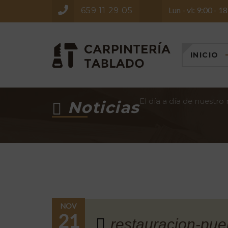
Lun - vi: 9:00 - 1
659 11 29 05
INICIO
El día a día de nuestro
Noticias
NOV
21
restauracion-puer