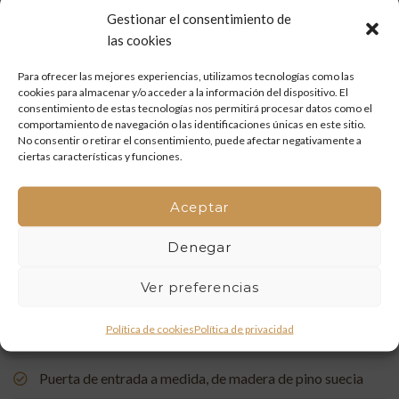
(Villafamés)
Gestionar el consentimiento de
las cookies
Mueble de baño a medida en madera de mobila vieja
Para ofrecer las mejores experiencias, utilizamos tecnologías como las
Restauración de un portón de madera en Onda: tradición
cookies para almacenar y/o acceder a la información del dispositivo. El
y artesanía que vuelven a la vida
consentimiento de estas tecnologías nos permitirá procesar datos como el
comportamiento de navegación o las identificaciones únicas en este sitio.
No consentir o retirar el consentimiento, puede afectar negativamente a
Mueble de baño a medida con acabado en nogal
ciertas características y funciones.
Un rincón de estudio único: restauración y carpintería a
Aceptar
medida
Denegar
Restauración de una Capelleta de Visita Domiciliaria: Un
Vínculo con la Tradición
Ver preferencias
Rehabilitación de Buhardillas: Renovando Espacios con
Política de cookies
Política de privacidad
Encanto
Puerta de entrada a medida, de madera de pino suecia