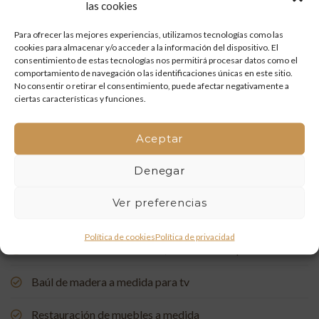
las cookies
Restauración de un portón de madera en Onda: tradición
y artesanía que vuelven a la vida
Para ofrecer las mejores experiencias, utilizamos tecnologías como las
cookies para almacenar y/o acceder a la información del dispositivo. El
consentimiento de estas tecnologías nos permitirá procesar datos como el
Mueble de baño a medida con acabado en nogal
comportamiento de navegación o las identificaciones únicas en este sitio.
No consentir o retirar el consentimiento, puede afectar negativamente a
Un rincón de estudio único: restauración y carpintería a
ciertas características y funciones.
medida
Aceptar
Restauración de una Capelleta de Visita Domiciliaria: Un
Vínculo con la Tradición
Denegar
Rehabilitación de Buhardillas: Renovando Espacios con
Ver preferencias
Encanto
Política de cookies
Política de privacidad
Puerta de entrada a medida, de madera de pino suecia
Baúl de madera a medida para tv
Restauración de muebles a medida