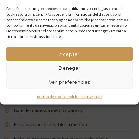
y artesanía que vuelven a la vida
Para ofrecer las mejores experiencias, utilizamos tecnologías como las
cookies para almacenar y/o acceder a la información del dispositivo. El
Mueble de baño a medida con acabado en nogal
consentimiento de estas tecnologías nos permitirá procesar datos como el
comportamiento de navegación o las identificaciones únicas en este sitio.
Un rincón de estudio único: restauración y carpintería a
No consentir o retirar el consentimiento, puede afectar negativamente a
ciertas características y funciones.
medida
Restauración de una Capelleta de Visita Domiciliaria: Un
Aceptar
Vínculo con la Tradición
Denegar
Rehabilitación de Buhardillas: Renovando Espacios con
Encanto
Ver preferencias
Puerta de entrada a medida, de madera de pino suecia
Política de cookies
Política de privacidad
Baúl de madera a medida para tv
Restauración de muebles a medida
Instalación de parquet laminado en despacho