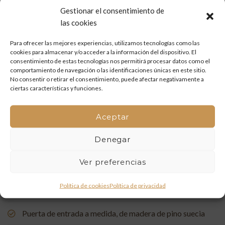
(Villafamés)
Gestionar el consentimiento de
las cookies
Mueble de baño a medida en madera de mobila vieja
Para ofrecer las mejores experiencias, utilizamos tecnologías como las
Restauración de un portón de madera en Onda: tradición
cookies para almacenar y/o acceder a la información del dispositivo. El
y artesanía que vuelven a la vida
consentimiento de estas tecnologías nos permitirá procesar datos como el
comportamiento de navegación o las identificaciones únicas en este sitio.
No consentir o retirar el consentimiento, puede afectar negativamente a
Mueble de baño a medida con acabado en nogal
ciertas características y funciones.
Un rincón de estudio único: restauración y carpintería a
Aceptar
medida
Denegar
Restauración de una Capelleta de Visita Domiciliaria: Un
Vínculo con la Tradición
Ver preferencias
Rehabilitación de Buhardillas: Renovando Espacios con
Política de cookies
Política de privacidad
Encanto
Puerta de entrada a medida, de madera de pino suecia