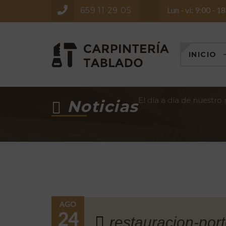
Lun - vi: 9:00 - 1
659 11 29 05
INICIO
El día a día de nuestro
Noticias
AGO
24
restauracion-por