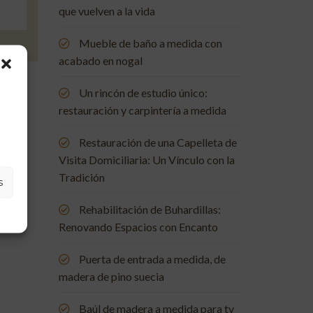
que vuelven a la vida
Mueble de baño a medida con
acabado en nogal
Un rincón de estudio único:
restauración y carpintería a medida
Restauración de una Capelleta de
Visita Domiciliaria: Un Vínculo con la
Tradición
s
Rehabilitación de Buhardillas:
Renovando Espacios con Encanto
Puerta de entrada a medida, de
madera de pino suecia
Baúl de madera a medida para tv