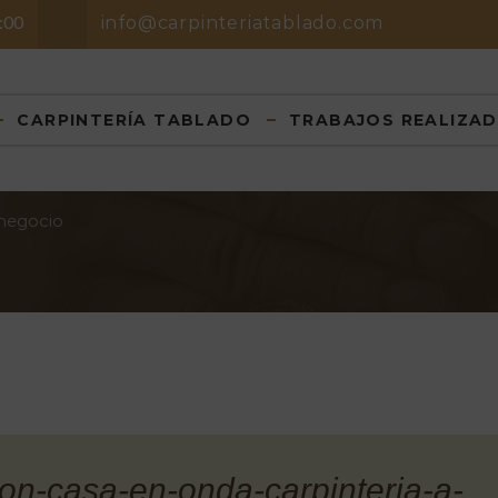
8:00
info@carpinteriatablado.com
CARPINTERÍA TABLADO
TRABAJOS REALIZA
 negocio
ton-casa-en-onda-carpinteria-a-