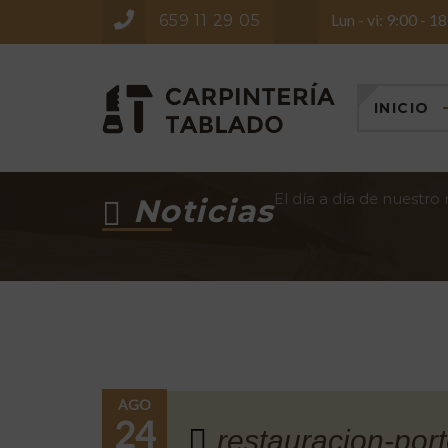
Lun - vi: 9:00 - 1
659 11 29 05
INICIO
El día a día de nuestro
Noticias
AGO
24
restauracion-por