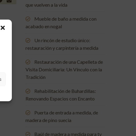
que vuelven a la vida
Mueble de baño a medida con
acabado en nogal
Un rincón de estudio único:
restauración y carpintería a medida
Restauración de una Capelleta de
Visita Domiciliaria: Un Vínculo con la
Tradición
s
Rehabilitación de Buhardillas:
Renovando Espacios con Encanto
Puerta de entrada a medida, de
madera de pino suecia
Baúl de madera a medida para tv