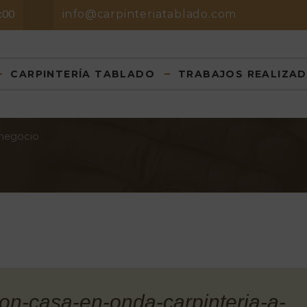
8:00
info@carpinteriatablado.com
CARPINTERÍA TABLADO
TRABAJOS REALIZA
 negocio
ton-casa-en-onda-carpinteria-a-