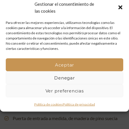
Gestionar el consentimiento de
Mueble de baño a medida en madera de mobila vieja
las cookies
Para ofrecer las mejores experiencias, utilizamos tecnologías como las
Restauración de un portón de madera en Onda: tradición
cookies para almacenar y/o acceder a la información del dispositivo. El
y artesanía que vuelven a la vida
consentimiento de estas tecnologías nos permitirá procesar datos como el
comportamiento de navegación o las identificaciones únicas en este sitio.
Mueble de baño a medida con acabado en nogal
No consentir o retirar el consentimiento, puede afectar negativamente a
ciertas características y funciones.
Un rincón de estudio único: restauración y carpintería a
medida
Aceptar
Restauración de una Capelleta de Visita Domiciliaria: Un
Denegar
Vínculo con la Tradición
Ver preferencias
Rehabilitación de Buhardillas: Renovando Espacios con
Política de cookies
Política de privacidad
Encanto
Puerta de entrada a medida, de madera de pino suecia