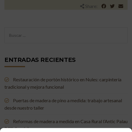
Share:
ENTRADAS RECIENTES
Restauración de portón histórico en Nules: carpintería
tradicional y mejora funcional
Puertas de madera de pino a medida: trabajo artesanal
desde nuestro taller
Reformas de madera a medida en Casa Rural l’Antic Palau
(Villafamés)