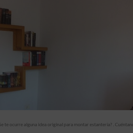
e te ocurre alguna idea original para montar estantería? . Cuéntan