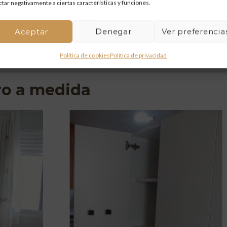
ctar negativamente a ciertas características y funciones.
 de nuestros trabajos. Realizado con tablero de pino Insignis de
Aceptar
Denegar
Ver preferencia
READ M
Política de cookies
Política de privacidad
ro a medida