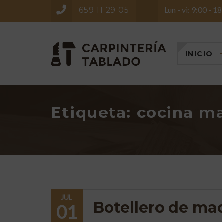
Lun - vi: 9:00 - 1
659 11 29 05
INICIO
Etiqueta:
cocina m
JUL
Botellero de ma
01