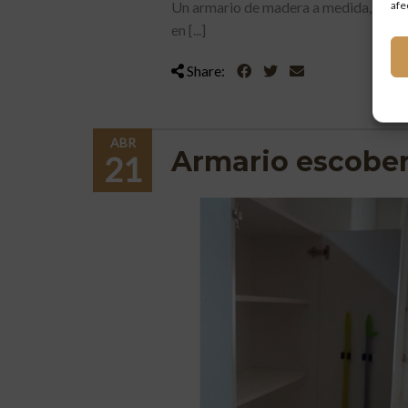
afe
Un armario de madera a medida, es uno
en [...]
Share:
ABR
Armario escobe
21