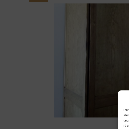
Par
alm
tec
ide