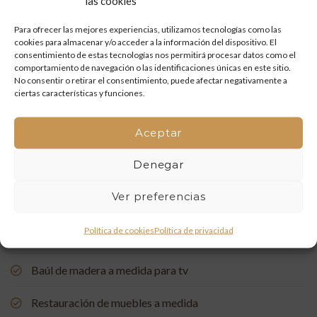
las cookies
Restauración de un portón de madera en Onda: tradición
y artesanía que vuelven a la vida
Para ofrecer las mejores experiencias, utilizamos tecnologías como las
cookies para almacenar y/o acceder a la información del dispositivo. El
Mueble de baño a medida con acabado en nogal
consentimiento de estas tecnologías nos permitirá procesar datos como el
comportamiento de navegación o las identificaciones únicas en este sitio.
No consentir o retirar el consentimiento, puede afectar negativamente a
Un rincón de estudio único: restauración y carpintería a
ciertas características y funciones.
medida
Aceptar
Restauración de una Capelleta de Visita Domiciliaria: Un
Vínculo con la Tradición
Denegar
Rehabilitación de Buhardillas: Renovando Espacios con
Ver preferencias
Encanto
Política de cookies
Política de privacidad
Puerta de entrada a medida, de madera de pino suecia
Baúl de madera a medida para tv
Restauración de muebles a medida