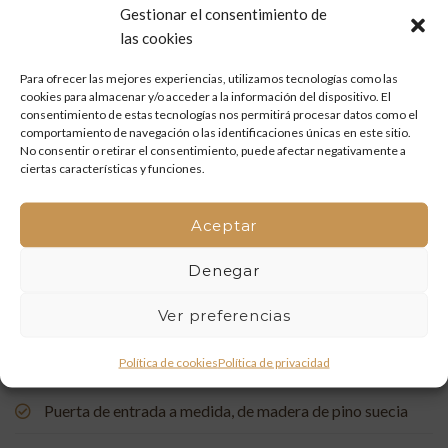
Gestionar el consentimiento de
Mueble de baño a medida en madera de mobila vieja
las cookies
Para ofrecer las mejores experiencias, utilizamos tecnologías como las
Restauración de un portón de madera en Onda: tradición
cookies para almacenar y/o acceder a la información del dispositivo. El
y artesanía que vuelven a la vida
consentimiento de estas tecnologías nos permitirá procesar datos como el
comportamiento de navegación o las identificaciones únicas en este sitio.
Mueble de baño a medida con acabado en nogal
No consentir o retirar el consentimiento, puede afectar negativamente a
ciertas características y funciones.
Un rincón de estudio único: restauración y carpintería a
medida
Aceptar
Restauración de una Capelleta de Visita Domiciliaria: Un
Denegar
Vínculo con la Tradición
Ver preferencias
Rehabilitación de Buhardillas: Renovando Espacios con
Política de cookies
Política de privacidad
Encanto
Puerta de entrada a medida, de madera de pino suecia