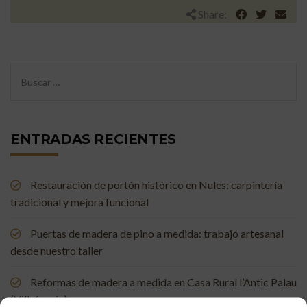
Share:
ENTRADAS RECIENTES
Restauración de portón histórico en Nules: carpintería
tradicional y mejora funcional
Puertas de madera de pino a medida: trabajo artesanal
desde nuestro taller
Reformas de madera a medida en Casa Rural l’Antic Palau
(Villafamés)