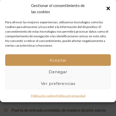
(Villafamés)
Gestionar el consentimiento de
las cookies
Mueble de baño a medida en madera de mobila vieja
Para ofrecer las mejores experiencias, utilizamos tecnologías como las
Restauración de un portón de madera en Onda: tradición
cookies para almacenar y/o acceder a la información del dispositivo. El
y artesanía que vuelven a la vida
consentimiento de estas tecnologías nos permitirá procesar datos como el
comportamiento de navegación o las identificaciones únicas en este sitio.
No consentir o retirar el consentimiento, puede afectar negativamente a
Mueble de baño a medida con acabado en nogal
ciertas características y funciones.
Un rincón de estudio único: restauración y carpintería a
Aceptar
medida
Denegar
Restauración de una Capelleta de Visita Domiciliaria: Un
Vínculo con la Tradición
Ver preferencias
Rehabilitación de Buhardillas: Renovando Espacios con
Política de cookies
Política de privacidad
Encanto
Puerta de entrada a medida, de madera de pino suecia