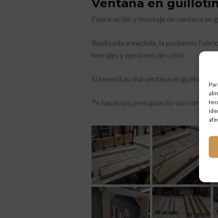
Ventana en guilloti
Fabricación y montaje de ventana en g
Realizada a medida, la podemos fabric
herrajes y opciones de color.
Si necesitas una ventana en guillotina 
Par
alm
tec
Te hacemos presupuesto sin comprom
ide
afe