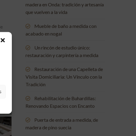
madera en Onda: tradición y artesanía
que vuelven a la vida
Mueble de baño a medida con
de
acabado en nogal
Un rincón de estudio único:
restauración y carpintería a medida
Restauración de una Capelleta de
Visita Domiciliaria: Un Vínculo con la
Tradición
s
Rehabilitación de Buhardillas:
Renovando Espacios con Encanto
Puerta de entrada a medida, de
madera de pino suecia