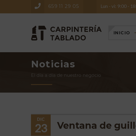
Lun - vi: 9:00 - 1
659 11 29 05
INICIO
Noticias
El día a día de nuestro negocio
DIC
Ventana de guil
23