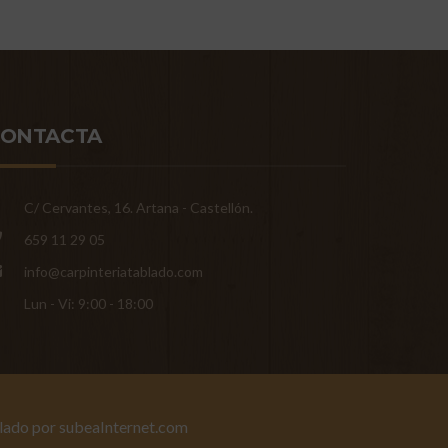
CONTACTA
C/ Cervantes, 16. Artana - Castellón.
659 11 29 05
info@carpinteriatablado.com
Lun - Vi: 9:00 - 18:00
llado por
subeaInternet.com