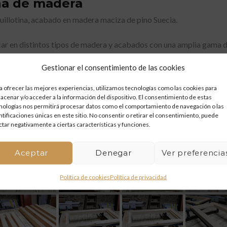
na de madera
uillotina, acabado en madera maciza de pino Suecia.
ar en distintos tipos de madera y acabados con una amplia gama 
Gestionar el consentimiento de las cookies
no dudes en contactar.
a ofrecer las mejores experiencias, utilizamos tecnologías como las cookies para
acenar y/o acceder a la información del dispositivo. El consentimiento de estas
nologías nos permitirá procesar datos como el comportamiento de navegación o las
iso – 659 11 29 05
ntificaciones únicas en este sitio. No consentir o retirar el consentimiento, puede
ctar negativamente a ciertas características y funciones.
Aceptar
Denegar
Ver preferencia
Política de cookies
Política de privacidad