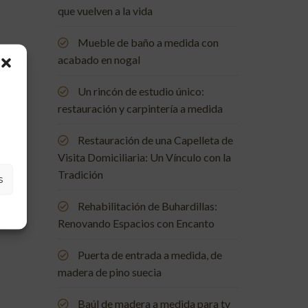
que vuelven a la vida
Mueble de baño a medida con
acabado en nogal
Un rincón de estudio único:
restauración y carpintería a medida
Restauración de una Capelleta de
Visita Domiciliaria: Un Vínculo con la
Tradición
s
Rehabilitación de Buhardillas:
Renovando Espacios con Encanto
Puerta de entrada a medida, de
madera de pino suecia
Baúl de madera a medida para tv