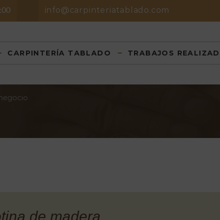
8:00
info@carpinteriatablado.com
CARPINTERÍA TABLADO
TRABAJOS REALIZA
 negocio
otina de madera