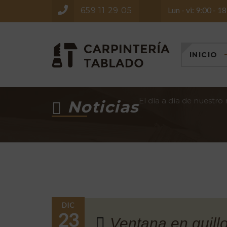
Lun - vi: 9:00 - 1
659 11 29 05
INICIO
El día a día de nuestro
Noticias
DIC
23
Ventana en guill